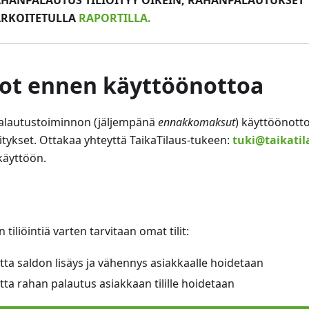
HANPALAUTUS TILIÖITYY OIKEIN, RAHANPALAUTUKSET 
TARKOITETULLA
RAPORTILLA.
ot ennen käyttöönottoa
palautustoiminnon (jäljempänä
ennakkomaksut
) käyttöönotto
itykset. Ottakaa yhteyttä TaikaTilaus-tukeen:
tuki@taikatil
käyttöön.
iliöintiä varten tarvitaan omat tilit:
autta saldon lisäys ja vähennys asiakkaalle hoidetaan
autta rahan palautus asiakkaan tilille hoidetaan