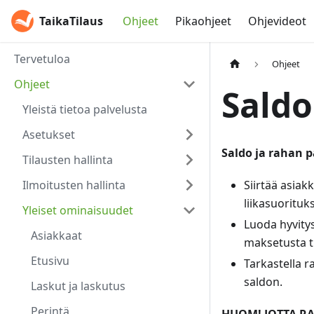
TaikaTilaus
Ohjeet
Pikaohjeet
Ohjevideot
Tervetuloa
Ohjeet
Ohjeet
Saldo
Yleistä tietoa palvelusta
Asetukset
Saldo ja rahan 
Tilausten hallinta
Ilmoitusten hallinta
Siirtää asiak
liikasuorituk
Yleiset ominaisuudet
Luoda hyvity
Asiakkaat
maksetusta ti
Etusivu
Tarkastella r
saldon.
Laskut ja laskutus
Perintä