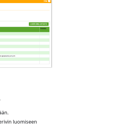
.
tään.
terivin luomiseen