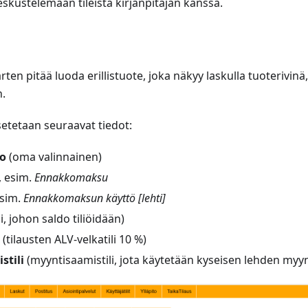
kustelemaan tileistä kirjanpitäjän kanssa.
rten pitää luoda erillistuote, joka näkyy laskulla tuoterivin
.
asetetaan seuraavat tiedot:
o
(oma valinnainen)
, esim.
Ennakkomaksu
esim.
Ennakkomaksun käyttö [lehti]
li, johon saldo tiliöidään)
(tilausten ALV-velkatili 10 %)
stili
(myyntisaamistili, jota käytetään kyseisen lehden myy