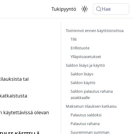
Tukipyyntö
Hae
Toiminnot ennen käyttöönottoa
Tilit
Erillistuote
Ylläpitoasetukset
Saldon lisäys ja käyttö
Saldon lisäys
ilauksista tai
Saldon käyttö
Saldon palautus rahana
katkaistusta
asiakkaalle
Maksetun tilauksen katkaisu
n käytettävissä olevan
Palautus saldoksi
Palautus rahana
Suuremman summan