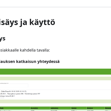
isäys ja käyttö
ys
asiakkaalle kahdella tavalla:
lauksen katkaisun yhteydessä