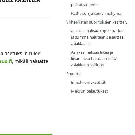
TULEE KÄSITELLÄ
palauttaminen
Katkaisun jälkeinen näkymä
Virheellisten suorituksien käsittely
Asiakas maksaa tuplana/liikaa
ja summa halutaan palauttaa
asiakkaalle
Asiakas maksaa liikaa ja
a asetuksiin tulee
liikamaksu halutaan lisätä
aus.fi
, mikäli haluatte
asiakkaan saldoon
Raportit
Ennakkomaksut-tili
Maksun palautukset