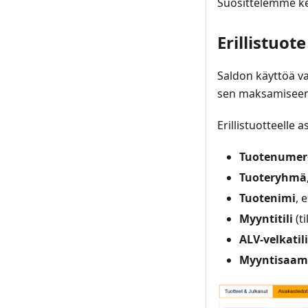
Suosittelemme kes
Erillistuote
Saldon käyttöä va
sen maksamiseen
Erillistuotteelle 
Tuotenumer
Tuoteryhmä
Tuotenimi
, 
Myyntitili
(ti
ALV-velkatili
Myyntisaami