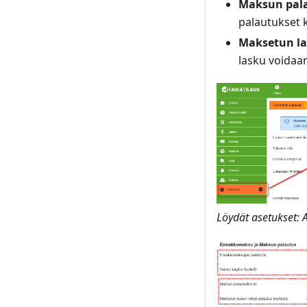
Maksun palau
palautukset 
Maksetun la
lasku voidaan
Löydät asetukset: A