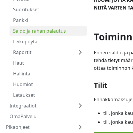
HUOM! JOTTA RA
NIITÄ VARTEN 
Suoritukset
Pankki
Saldo ja rahan palautus
Toiminn
Leikepöytä
Raportit
Ennen saldo- ja 
tehdä tietyt määr
Haut
ottaa toiminnon 
Hallinta
Tilit
Huomiot
Lataukset
Ennakkomaksujen t
Integraatiot
tili, jonka k
OmaPalvelu
tili, jonka k
Pikaohjeet