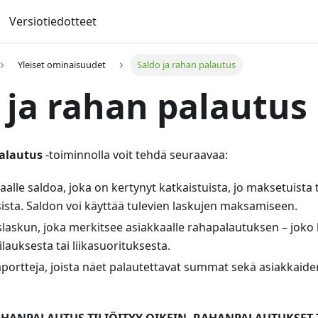
Versiotiedotteet
Yleiset ominaisuudet
Saldo ja rahan palautus
 ja rahan palautus
palautus
-toiminnolla voit tehdä seuraavaa:
kaalle saldoa, joka on kertynyt katkaistuista, jo maksetuista t
sista. Saldon voi käyttää tulevien laskujen maksamiseen.
slaskun, joka merkitsee asiakkaalle rahapalautuksen – joko 
lauksesta tai liikasuorituksesta.
aportteja, joista näet palautettavat summat sekä asiakkaide