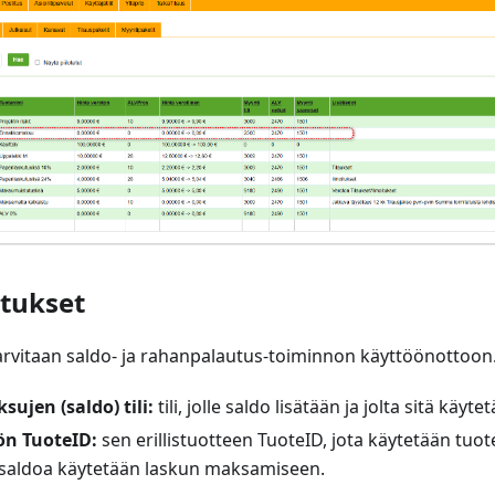
etukset
arvitaan saldo- ja rahanpalautus-toiminnon käyttöönottoon
jen (saldo) tili:
tili, jolle saldo lisätään ja jolta sitä käyte
ön TuoteID:
sen erillistuotteen TuoteID, jota käytetään tuo
n saldoa käytetään laskun maksamiseen.