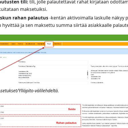
tusten tili:
tili, jolle palautettavat rahat kirjataan odotta
kuitataan maksetuiksi.
skun rahan palautus
-kentän aktivoimalla laskulle näkyy p
 hyvittää ja sen maksettu summa siirtää asiakkaalle palaute
setukset/Ylläpito-välilehdeltä.