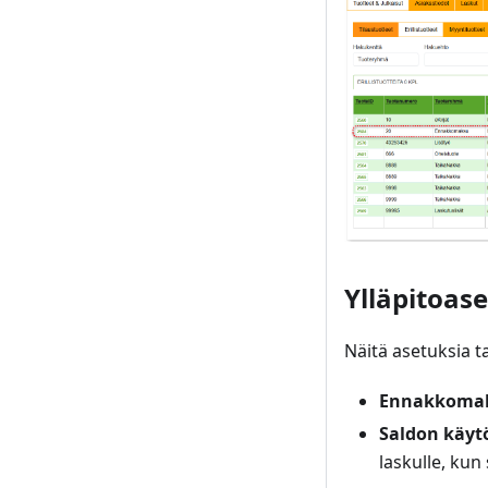
Ylläpitoas
Näitä asetuksia t
Ennakkomaksu
Saldon käyt
laskulle, ku