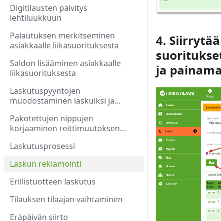
Digitilausten päivitys
lehtiluukkuun
Palautuksen merkitseminen
4. Siirrytä
asiakkaalle liikasuorituksesta
suoritukse
Saldon lisääminen asiakkaalle
ja painama
liikasuorituksesta
Laskutuspyyntöjen
muodostaminen laskuiksi ja
laskujen lähetys manuaalisesti
Pakotettujen nippujen
korjaaminen reittimuutoksen
jälkeen
Laskutusprosessi
Laskun reklamointi
Erillistuotteen laskutus
Tilauksen tilaajan vaihtaminen
Eräpäivän siirto