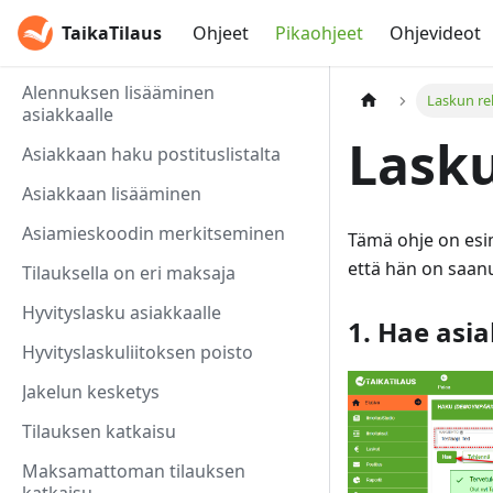
TaikaTilaus
Ohjeet
Pikaohjeet
Ohjevideot
Alennuksen lisääminen
Laskun re
asiakkaalle
Lasku
Asiakkaan haku postituslistalta
Asiakkaan lisääminen
Asiamieskoodin merkitseminen
Tämä ohje on esim
että hän on saan
Tilauksella on eri maksaja
Hyvityslasku asiakkaalle
1. Hae asi
Hyvityslaskuliitoksen poisto
Jakelun kesketys
Tilauksen katkaisu
Maksamattoman tilauksen