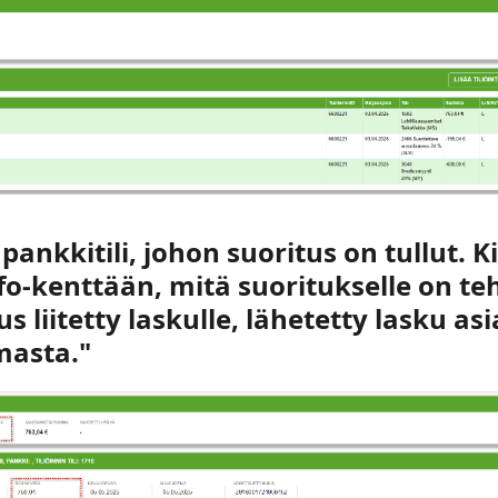
 pankkitili, johon suoritus on tullut. K
fo-kenttään, mitä suoritukselle on teh
s liitetty laskulle, lähetetty lasku as
asta."