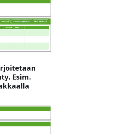
irjoitetaan
ty. Esim.
iakkaalla