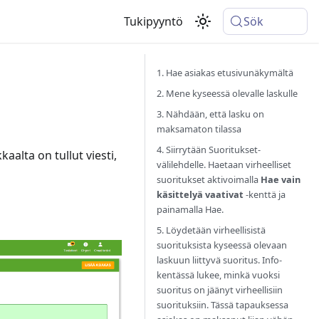
Tukipyyntö
Sök
1. Hae asiakas etusivunäkymältä
2. Mene kyseessä olevalle laskulle
3. Nähdään, että lasku on
maksamaton tilassa
4. Siirrytään Suoritukset-
aalta on tullut viesti,
välilehdelle. Haetaan virheelliset
suoritukset aktivoimalla
Hae vain
käsittelyä vaativat
-kenttä ja
painamalla Hae.
5. Löydetään virheellisistä
suorituksista kyseessä olevaan
laskuun liittyvä suoritus. Info-
kentässä lukee, minkä vuoksi
suoritus on jäänyt virheellisiin
suorituksiin. Tässä tapauksessa