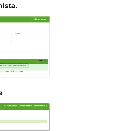
nista.
a