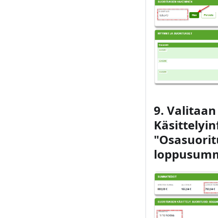
9. Valitaan
Käsittelyin
"Osasuoritu
loppusumm