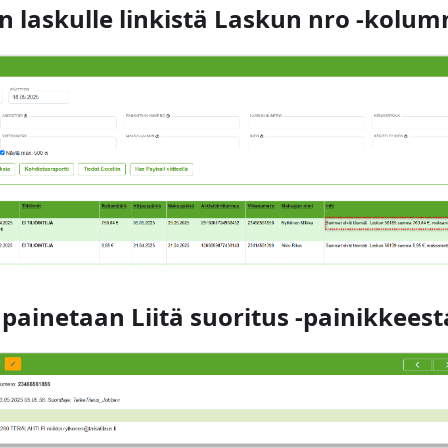
än laskulle linkistä Laskun nro -kolum
 painetaan Liitä suoritus -painikkeest