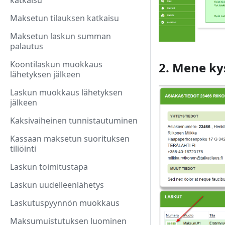
katkaisu
Maksetun tilauksen katkaisu
Maksetun laskun summan
palautus
Koontilaskun muokkaus
2. Mene kys
lähetyksen jälkeen
Laskun muokkaus lähetyksen
jälkeen
Kaksivaiheinen tunnistautuminen
Kassaan maksetun suorituksen
tiliöinti
Laskun toimitustapa
Laskun uudelleenlähetys
Laskutuspyynnön muokkaus
Maksumuistutuksen luominen