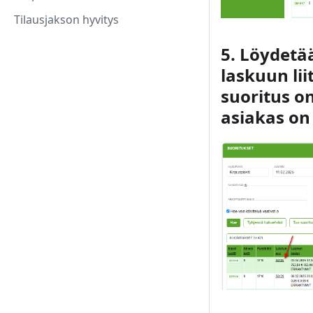
Tilausjakson hyvitys
5. Löydetää
laskuun lii
suoritus on
asiakas on