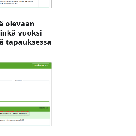
sä olevaan
minkä vuoksi
ssä tapauksessa