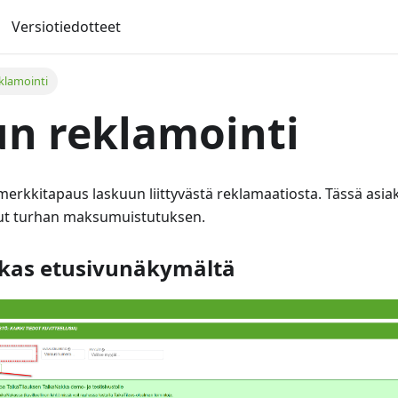
Versiotiedotteet
klamointi
n reklamointi
erkkitapaus laskuun liittyvästä reklamaatiosta. Tässä asiakk
ut turhan maksumuistutuksen.
akas etusivunäkymältä