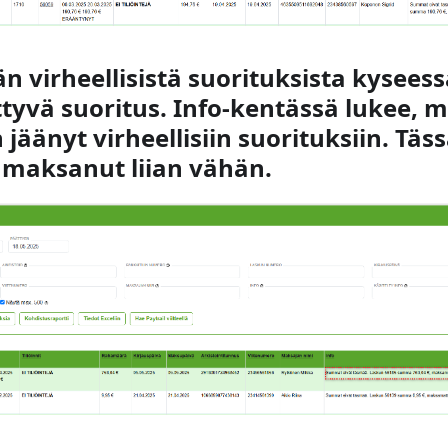
n virheellisistä suorituksista kysees
ttyvä suoritus. Info-kentässä lukee, 
 jäänyt virheellisiin suorituksiin. Tä
 maksanut liian vähän.