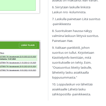
asiakas on maksanut liian vähän.
6. Siirrytään laskulle linkistä
Laskun nro -kolumnista.
7. Laskulla painetaan Liitä suoritus
-painikkeesta
8. Suorituksen haussa näkyy
valmiina laskuun liittyvä suoritus.
Painetaan Hae.
9. Valitaan pankkitili, johon
suoritus on tullut. Kirjoitetaan
Käsittelyinfo-kenttään, mitä
suoritukselle on tehty. Esim.
"Osasuoritus liitetty laskulle,
lähetetty lasku asiakkaalla
loppusummasta."
10. Loppulaskun voi lähettää
asiakkaalle Lähetä lasku
sähköpostilla -painikkeesta.