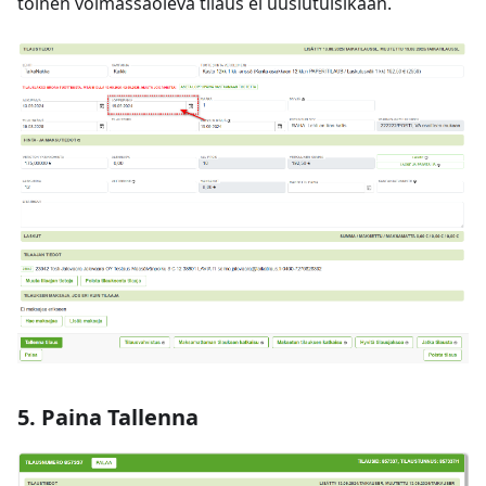
toinen voimassaoleva tilaus ei uusiutuisikaan.
5. Paina Tallenna