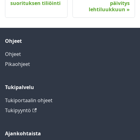
suorituksen tiliöinti
päivitys
lehtiluukkuun
Ohjeet
Ohjeet
Pikaohjeet
Tukipalvelu
Tukiportaalin ohjeet
Tukipyyntö
Ajankohtaista