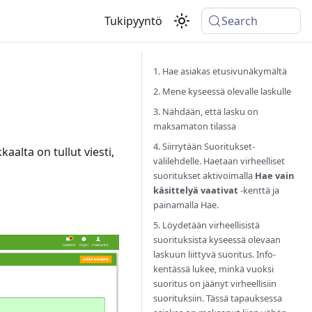
Tukipyyntö
Search
1. Hae asiakas etusivunäkymältä
2. Mene kyseessä olevalle laskulle
3. Nähdään, että lasku on
maksamaton tilassa
4. Siirrytään Suoritukset-
aalta on tullut viesti,
välilehdelle. Haetaan virheelliset
suoritukset aktivoimalla
Hae vain
käsittelyä vaativat
-kenttä ja
painamalla Hae.
5. Löydetään virheellisistä
suorituksista kyseessä olevaan
laskuun liittyvä suoritus. Info-
kentässä lukee, minkä vuoksi
suoritus on jäänyt virheellisiin
suorituksiin. Tässä tapauksessa