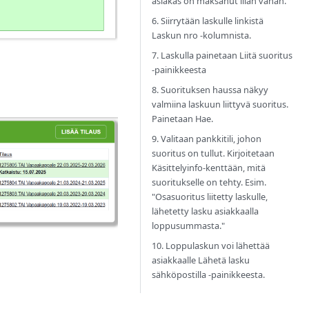
asiakas on maksanut liian vähän.
6. Siirrytään laskulle linkistä
Laskun nro -kolumnista.
7. Laskulla painetaan Liitä suoritus
-painikkeesta
8. Suorituksen haussa näkyy
valmiina laskuun liittyvä suoritus.
Painetaan Hae.
9. Valitaan pankkitili, johon
suoritus on tullut. Kirjoitetaan
Käsittelyinfo-kenttään, mitä
suoritukselle on tehty. Esim.
"Osasuoritus liitetty laskulle,
lähetetty lasku asiakkaalla
loppusummasta."
10. Loppulaskun voi lähettää
asiakkaalle Lähetä lasku
sähköpostilla -painikkeesta.