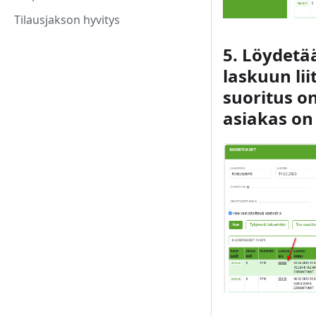
Tilausjakson hyvitys
5. Löydetää
laskuun lii
suoritus on
asiakas on