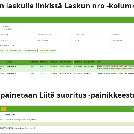
än laskulle linkistä Laskun nro -kolum
 painetaan Liitä suoritus -painikkeest