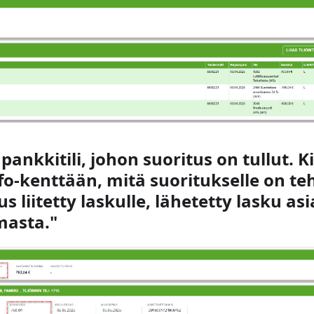
 pankkitili, johon suoritus on tullut. K
fo-kenttään, mitä suoritukselle on teh
s liitetty laskulle, lähetetty lasku as
asta."