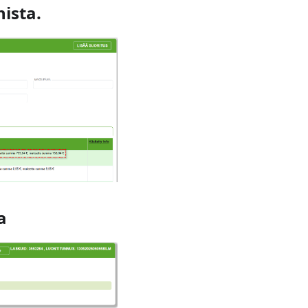
nista.
a