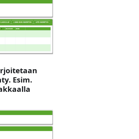
irjoitetaan
ty. Esim.
iakkaalla