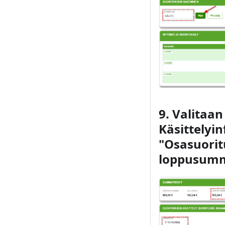
9. Valitaan
Käsittelyin
"Osasuoritu
loppusumm