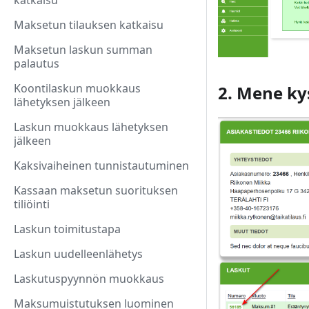
katkaisu
Maksetun tilauksen katkaisu
Maksetun laskun summan
palautus
Koontilaskun muokkaus
2. Mene kys
lähetyksen jälkeen
Laskun muokkaus lähetyksen
jälkeen
Kaksivaiheinen tunnistautuminen
Kassaan maksetun suorituksen
tiliöinti
Laskun toimitustapa
Laskun uudelleenlähetys
Laskutuspyynnön muokkaus
Maksumuistutuksen luominen