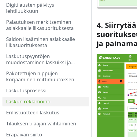
Digitilausten päivitys
lehtiluukkuun
Palautuksen merkitseminen
4. Siirrytä
asiakkaalle liikasuorituksesta
suoritukse
Saldon lisääminen asiakkaalle
ja painama
liikasuorituksesta
Laskutuspyyntöjen
muodostaminen laskuiksi ja
laskujen lähetys manuaalisesti
Pakotettujen nippujen
korjaaminen reittimuutoksen
jälkeen
Laskutusprosessi
Laskun reklamointi
Erillistuotteen laskutus
Tilauksen tilaajan vaihtaminen
Eräpäivän siirto