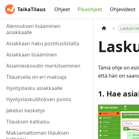
TaikaTilaus
Ohjeet
Pikaohjeet
Ohjevideot
Alennuksen lisääminen
Laskun re
asiakkaalle
Lasku
Asiakkaan haku postituslistalta
Asiakkaan lisääminen
Asiamieskoodin merkitseminen
Tämä ohje on esim
että hän on saan
Tilauksella on eri maksaja
Hyvityslasku asiakkaalle
1. Hae asi
Hyvityslaskuliitoksen poisto
Jakelun kesketys
Tilauksen katkaisu
Maksamattoman tilauksen