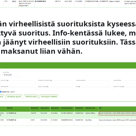
n virheellisistä suorituksista kysees
ttyvä suoritus. Info-kentässä lukee, 
 jäänyt virheellisiin suorituksiin. Tä
 maksanut liian vähän.