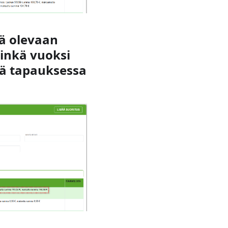
sä olevaan
minkä vuoksi
ssä tapauksessa