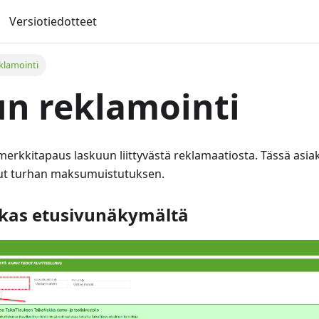
Versiotiedotteet
klamointi
n reklamointi
erkkitapaus laskuun liittyvästä reklamaatiosta. Tässä asiakk
ut turhan maksumuistutuksen.
akas etusivunäkymältä