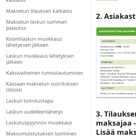
katkaisu
Maksetun tilauksen katkaisu
2. Asiakast
Maksetun laskun summan
palautus
Koontilaskun muokkaus
lähetyksen jälkeen
Laskun muokkaus lähetyksen
jälkeen
Kaksivaiheinen tunnistautuminen
Kassaan maksetun suorituksen
tiliöinti
Laskun toimitustapa
Laskun uudelleenlähetys
3. Tilauks
maksajaa -
Laskutuspyynnön muokkaus
Lisää maksa
Maksumuistutuksen luominen