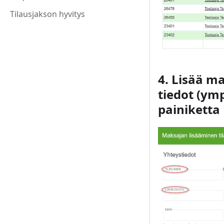
Tilausjakson hyvitys
4. Lisää m
tiedot (ym
painiketta