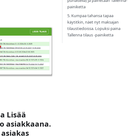
punaisella) ja painetaan Tallenna-
painiketta
5. Kumpaa tahansa tapaa
käytitkin, näet nyt maksajan
tilaustiedoissa. Lopuksi paina
Tallenna tilaus -painiketta
ja Lisää
jo asiakkaana.
ä asiakas