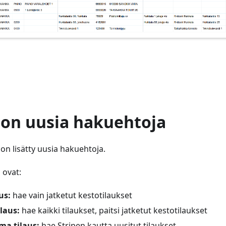
 on uusia hakuehtoja
e on lisätty uusia hakuehtoja.
 ovat:
us:
hae vain jatketut kestotilaukset
ilaus:
hae kaikki tilaukset, paitsi jatketut kestotilaukset
ma tilaus:
hae Stripen kautta uusitut tilaukset