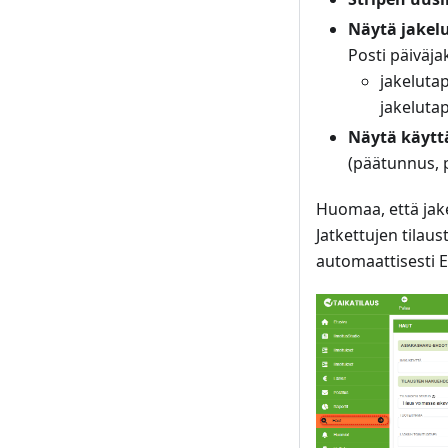
Näytä jakel
Posti päiväja
jakelutap
jakeluta
Näytä käytt
(päätunnus, 
Huomaa, että jake
Jatkettujen tilau
automaattisesti E