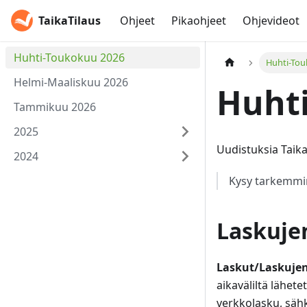
TaikaTilaus
Ohjeet
Pikaohjeet
Ohjevideot
Huhti-Toukokuu 2026
Huhti-To
Helmi-Maaliskuu 2026
Huht
Tammikuu 2026
2025
Uudistuksia Taika
2024
Kysy tarkemmin
Laskuje
Laskut/Laskuje
aikaväliltä lähet
verkkolasku, sähk