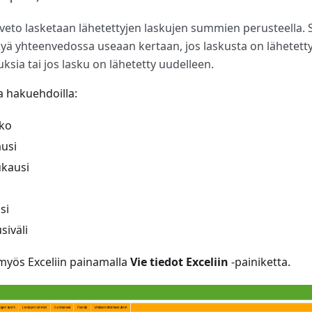
to lasketaan lähetettyjen laskujen summien perusteella.
ä yhteenvedossa useaan kertaan, jos laskusta on lähetett
sia tai jos lasku on lähetetty uudelleen.
a hakuehdoilla:
kko
usi
ukausi
si
siväli
 myös Exceliin painamalla
Vie tiedot Exceliin
-painiketta.