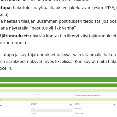
utapa:
hakutulos näyttää tilauksen jakelutavan (esim. PISA, 
kelu)
a haetaan tilaajan uusimman postituksen tiedoista. Jos post
pana näytetään "postitus yli 1kk vanha"
äjätunnukset:
näyttää kontaktiin liitetyt käyttäjätunnukset 
perhetunnus)
lutapa ja käyttäjätunnukset näkyvät vain lataamalla hakutul
sten sarakkeet näkyvät myös Excelissä. Kun käytät näitä hak
xcelin.