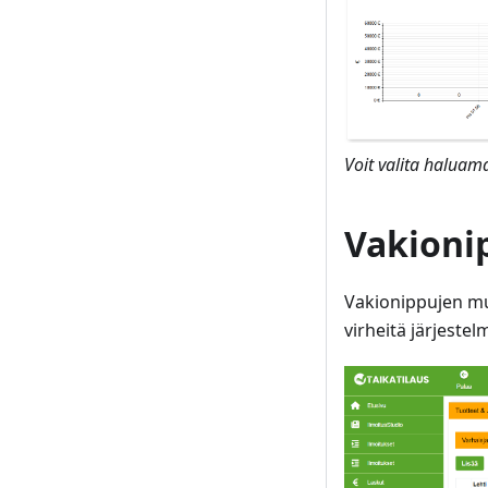
Voit valita haluama
Vakioni
Vakionippujen mu
virheitä järjest