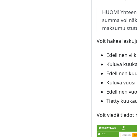
HUOM! Yhteenve
summa voi näky
maksumuistutuk
Voit hakea laskuj
Edellinen vii
Kuluva kuuka
Edellinen ku
Kuluva vuosi
Edellinen vuo
Tietty kuukau
Voit viedä tiedot