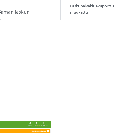
Laskupäiväkirja-raporttia
 Saman laskun
muokattu
y