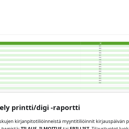
ely printti/digi -raportti
kujen kirjanpitotiliöinneistä myyntitiliöinnit kirjauspäivän p
 tyypistä:
TILAUS
,
ILMOITUS
tai
ERILLIST
. Tilaustuotot luok