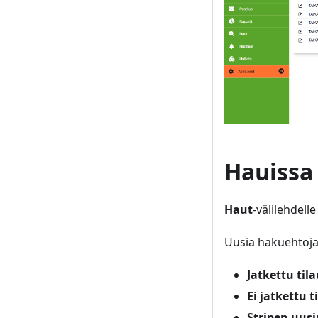
Hauissa
Haut
-välilehdell
Uusia hakuehtoja
Jatkettu tila
Ei jatkettu t
Stripen uusi