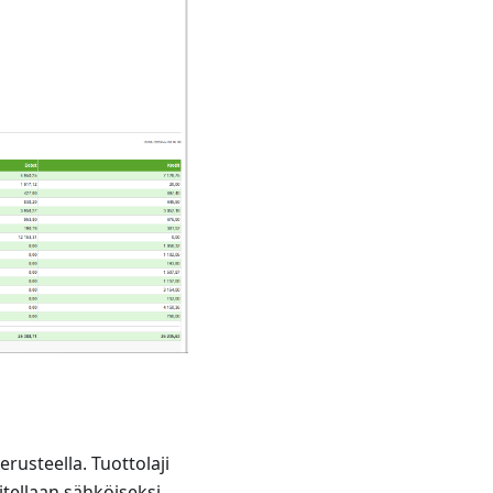
erusteella. Tuottolaji
itellaan sähköiseksi,