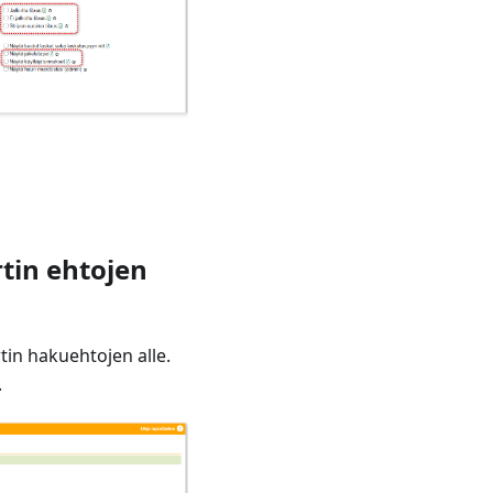
rtin ehtojen
rtin hakuehtojen alle.
.