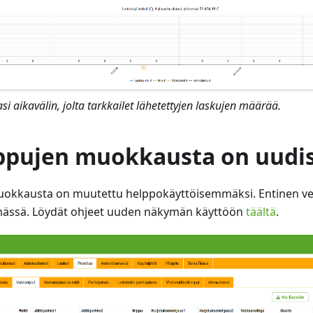
si aikavälin, jolta tarkkailet lähetettyjen laskujen määrää.
ppujen muokkausta on uudis
okkausta on muutettu helppokäyttöisemmäksi. Entinen versi
elmässä. Löydät ohjeet uuden näkymän käyttöön
täältä
.