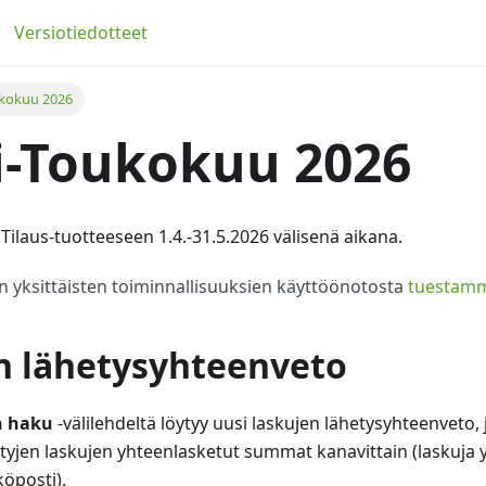
Versiotiedotteet
ukokuu 2026
i-Toukokuu 2026
Tilaus-tuotteeseen 1.4.-31.5.2026 välisenä aikana.
 yksittäisten toiminnallisuuksien käyttöönotosta
tuestam
n lähetysyhteenveto
n haku
-välilehdeltä löytyy uusi laskujen lähetysyhteenveto,
ettyjen laskujen yhteenlasketut summat kanavittain (laskuja y
öposti).