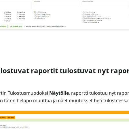
t
lostuvat raportit tulostuvat nyt rapo
ortin Tulostusmuodoksi
Näytölle
, raportti tulostuu nyt rapo
n täten helppo muuttaa ja näet muutokset heti tulosteessa