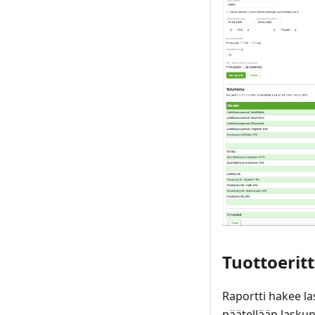
Tuottoeritt
Raportti hakee las
päätellään laskun