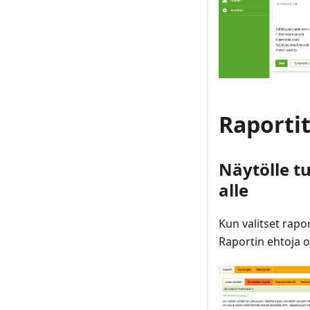
Raporti
Näytölle tu
alle
Kun valitset rap
Raportin ehtoja o