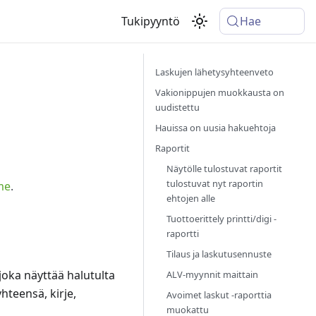
Tukipyyntö
Hae
Laskujen lähetysyhteenveto
Vakionippujen muokkausta on
uudistettu
Hauissa on uusia hakuehtoja
Raportit
Näytölle tulostuvat raportit
tulostuvat nyt raportin
me
.
ehtojen alle
Tuottoerittely printti/digi -
raportti
Tilaus ja laskutusennuste
 joka näyttää halutulta
ALV-myynnit maittain
hteensä, kirje,
Avoimet laskut -raporttia
muokattu