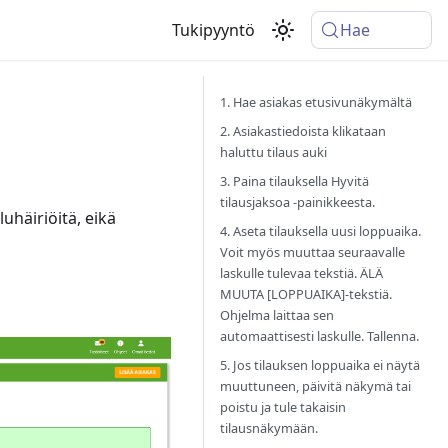
Tukipyyntö
Hae
1. Hae asiakas etusivunäkymältä
2. Asiakastiedoista klikataan
haluttu tilaus auki
3. Paina tilauksella Hyvitä
tilausjaksoa -painikkeesta.
luhäiriöitä, eikä
4. Aseta tilauksella uusi loppuaika.
Voit myös muuttaa seuraavalle
laskulle tulevaa tekstiä. ÄLÄ
MUUTA [LOPPUAIKA]-tekstiä.
Ohjelma laittaa sen
automaattisesti laskulle. Tallenna.
5. Jos tilauksen loppuaika ei näytä
muuttuneen, päivitä näkymä tai
poistu ja tule takaisin
tilausnäkymään.