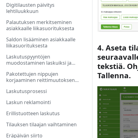
Digitilausten päivitys
lehtiluukkuun
Palautuksen merkitseminen
asiakkaalle liikasuorituksesta
Saldon lisääminen asiakkaalle
liikasuorituksesta
4. Aseta t
seuraavall
Laskutuspyyntöjen
muodostaminen laskuiksi ja
tekstiä. Oh
laskujen lähetys manuaalisesti
Tallenna.
Pakotettujen nippujen
korjaaminen reittimuutoksen
jälkeen
Laskutusprosessi
Laskun reklamointi
Erillistuotteen laskutus
Tilauksen tilaajan vaihtaminen
Eräpäivän siirto