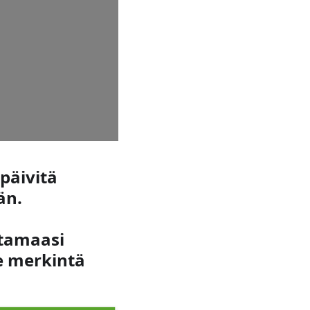
päivitä
än.
ntamaasi
ee merkintä