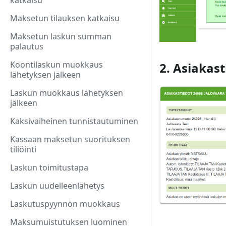
katkaisu
Maksetun tilauksen katkaisu
Maksetun laskun summan
palautus
Koontilaskun muokkaus
2. Asiakast
lähetyksen jälkeen
Laskun muokkaus lähetyksen
jälkeen
Kaksivaiheinen tunnistautuminen
Kassaan maksetun suorituksen
tiliöinti
Laskun toimitustapa
Laskun uudelleenlähetys
Laskutuspyynnön muokkaus
Maksumuistutuksen luominen