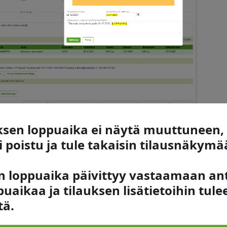
auksen loppuaika ei näytä muuttuneen, 
 poistu ja tule takaisin tilausnäkymä
en loppuaika päivittyy vastaamaan a
uaikaa ja tilauksen lisätietoihin tul
tä.