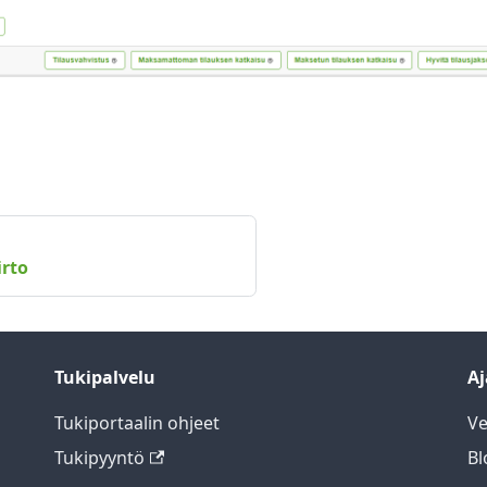
irto
Tukipalvelu
Aj
Tukiportaalin ohjeet
Ve
Tukipyyntö
Bl