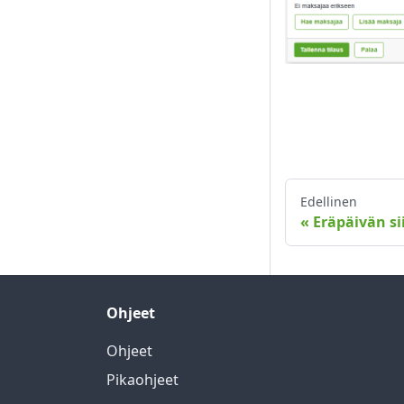
Edellinen
Eräpäivän si
Ohjeet
Ohjeet
Pikaohjeet