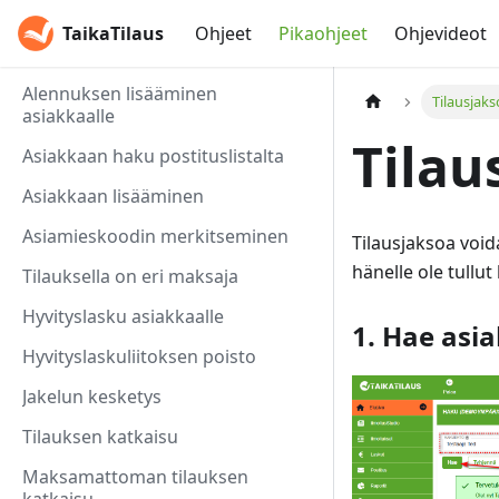
TaikaTilaus
Ohjeet
Pikaohjeet
Ohjevideot
Alennuksen lisääminen
Tilausjaks
asiakkaalle
Tilau
Asiakkaan haku postituslistalta
Asiakkaan lisääminen
Asiamieskoodin merkitseminen
Tilausjaksoa voida
hänelle ole tullut 
Tilauksella on eri maksaja
Hyvityslasku asiakkaalle
1. Hae asi
Hyvityslaskuliitoksen poisto
Jakelun kesketys
Tilauksen katkaisu
Maksamattoman tilauksen