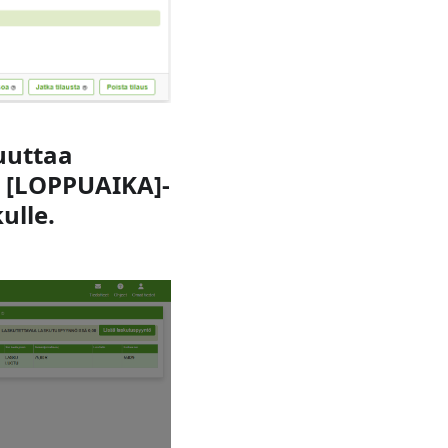
muuttaa
A [LOPPUAIKA]-
ulle.