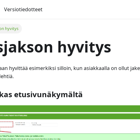
Versiotiedotteet
on hyvitys
sjakson hyvitys
an hyvittää esimerkiksi silloin, kun asiakkaalla on ollut jake
lehtiä.
akas etusivunäkymältä