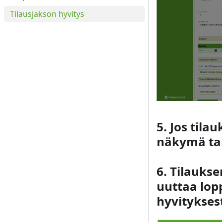
Tilausjakson hyvitys
5. Jos til
näkymä tai
6. Tilauks
uuttaa lopp
hyvitykses