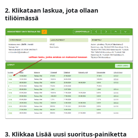
2. Klikataan laskua, jota ollaan
tiliöimässä
3. Klikkaa Lisää uusi suoritus-painiketta