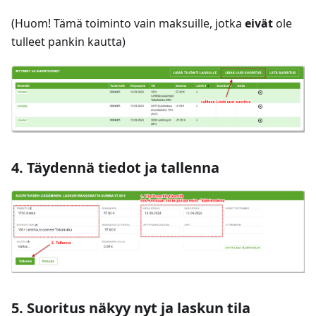
(Huom! Tämä toiminto vain maksuille, jotka
eivät
ole
tulleet pankin kautta)
4. Täydennä tiedot ja tallenna
5. Suoritus näkyy nyt ja laskun tila