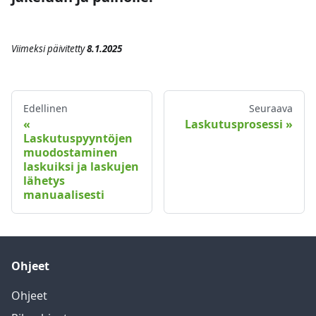
Viimeksi päivitetty
8.1.2025
Edellinen
Seuraava
Laskutusprosessi
Laskutuspyyntöjen
muodostaminen
laskuiksi ja laskujen
lähetys
manuaalisesti
Ohjeet
Ohjeet