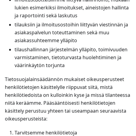
lukien esimerkiksi ilmoitukset, aineistojen hallinta
ja raportointi sekä laskutus
tilauksiin ja ilmoitusostoihin liittyvän viestinnän ja
asiakaspalvelun toteuttaminen sekä muu
asiakassuhteemme ylläpito
tilaushallinnan järjestelmän ylläpito, toimivuuden
varmistaminen, tietoturvasta huolehtiminen ja
väärinkäytön torjunta
Tietosuojalainsäädännön mukaiset oikeusperusteet
henkilötietojen käsittelylle riippuvat siitä, mistä
henkilötiedoista on kulloinkin kyse ja missä tilanteessa
niitä keräämme. Pääsääntöisesti henkilötietojen
käsittely perustuu yhteen tai useampaan seuraavista
oikeusperusteista:
Tarvitsemme henkilötietoja