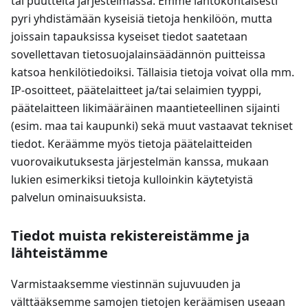
tai puutteita järjestelmässä. Emme lähtökohtaisesti
pyri yhdistämään kyseisiä tietoja henkilöön, mutta
joissain tapauksissa kyseiset tiedot saatetaan
sovellettavan tietosuojalainsäädännön puitteissa
katsoa henkilötiedoiksi. Tällaisia tietoja voivat olla mm.
IP-osoitteet, päätelaitteet ja/tai selaimien tyyppi,
päätelaitteen likimääräinen maantieteellinen sijainti
(esim. maa tai kaupunki) sekä muut vastaavat tekniset
tiedot. Keräämme myös tietoja päätelaitteiden
vuorovaikutuksesta järjestelmän kanssa, mukaan
lukien esimerkiksi tietoja kulloinkin käytetyistä
palvelun ominaisuuksista.
Tiedot muista rekistereistämme ja
lähteistämme
Varmistaaksemme viestinnän sujuvuuden ja
välttääksemme samojen tietojen keräämisen useaan