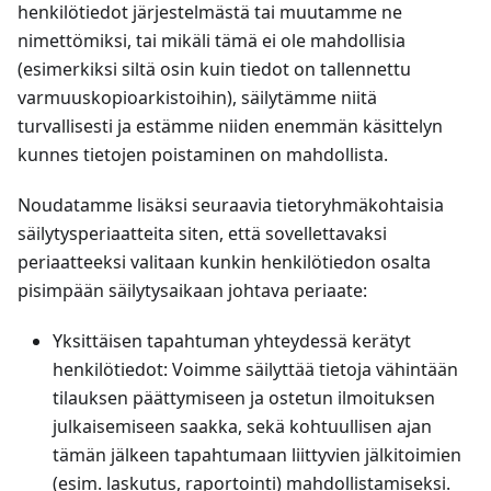
henkilötiedot järjestelmästä tai muutamme ne
nimettömiksi, tai mikäli tämä ei ole mahdollisia
(esimerkiksi siltä osin kuin tiedot on tallennettu
varmuuskopioarkistoihin), säilytämme niitä
turvallisesti ja estämme niiden enemmän käsittelyn
kunnes tietojen poistaminen on mahdollista.
Noudatamme lisäksi seuraavia tietoryhmäkohtaisia
säilytysperiaatteita siten, että sovellettavaksi
periaatteeksi valitaan kunkin henkilötiedon osalta
pisimpään säilytysaikaan johtava periaate:
Yksittäisen tapahtuman yhteydessä kerätyt
henkilötiedot: Voimme säilyttää tietoja vähintään
tilauksen päättymiseen ja ostetun ilmoituksen
julkaisemiseen saakka, sekä kohtuullisen ajan
tämän jälkeen tapahtumaan liittyvien jälkitoimien
(esim. laskutus, raportointi) mahdollistamiseksi.