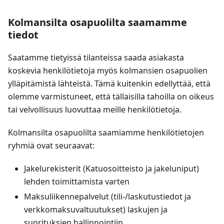
Kolmansilta osapuolilta saamamme
tiedot
Saatamme tietyissä tilanteissa saada asiakasta
koskevia henkilötietoja myös kolmansien osapuolien
ylläpitämistä lähteistä. Tämä kuitenkin edellyttää, että
olemme varmistuneet, että tällaisilla tahoilla on oikeus
tai velvollisuus luovuttaa meille henkilötietoja.
Kolmansilta osapuolilta saamiamme henkilötietojen
ryhmiä ovat seuraavat:
Jakelurekisterit (Katuosoitteisto ja jakeluniput)
lehden toimittamista varten
Maksuliikennepalvelut (tili-/laskutustiedot ja
verkkomaksuvaltuutukset) laskujen ja
suorituksien hallinnointiin