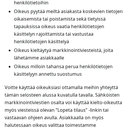
henkilötietoihin
Oikeus pyytää meiltä asiakasta koskevien tietojen
oikaisemista tai poistamista sekä tietyissä
tapauksissa oikeus vaatia henkilötietojen
käsittelyn rajoittamista tai vastustaa
henkilötietojen käsittelyä
Oikeus kieltäytyä markkinointiviesteistä, joita
lähetämme asiakkaalle
Oikeus milloin tahansa perua henkilötietojen
käsittelyyn annettu suostumus
Voitte käyttää oikeuksiasi ottamalla meihin yhteyttä
tämän selosteen alussa kuvatulla tavalla. Sähköisten
markkinointiviestien osalta voi käyttää kielto-oikeutta
myös viesteissä olevan ”Lopeta tilaus” -linkin tai
vastaavan ohjeen avulla. Asiakkaalla on myös
halutessaan oikeus valittaa toimestamme