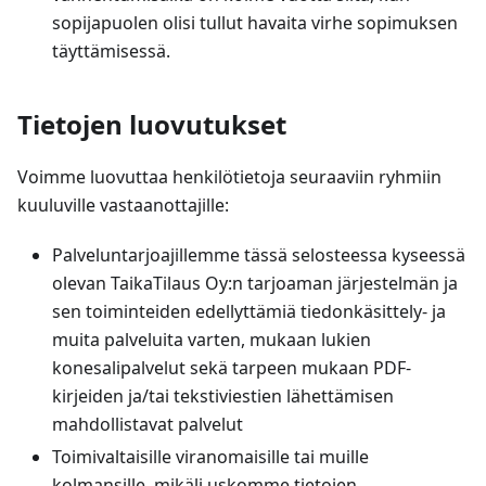
sopijapuolen olisi tullut havaita virhe sopimuksen
täyttämisessä.
Tietojen luovutukset
Voimme luovuttaa henkilötietoja seuraaviin ryhmiin
kuuluville vastaanottajille:
Palveluntarjoajillemme tässä selosteessa kyseessä
olevan TaikaTilaus Oy
:n
tarjoaman järjestelmän ja
sen toiminteiden edellyttämiä tiedonkäsittely- ja
muita palveluita varten, mukaan lukien
konesalipalvelut sekä tarpeen mukaan PDF-
kirjeiden ja/tai tekstiviestien lähettämisen
mahdollistavat palvelut
Toimivaltaisille viranomaisille tai muille
kolmansille, mikäli uskomme tietojen