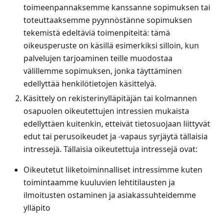
toimeenpannaksemme kanssanne sopimuksen tai
toteuttaaksemme pyynnöstänne sopimuksen
tekemistä edeltäviä toimenpiteitä: tämä
oikeusperuste on käsillä esimerkiksi silloin, kun
palvelujen tarjoaminen teille muodostaa
välillemme sopimuksen, jonka täyttäminen
edellyttää henkilötietojen käsittelyä.
Käsittely on rekisterinylläpitäjän tai kolmannen
osapuolen oikeutettujen intressien mukaista
edellyttäen kuitenkin, etteivät tietosuojaan liittyvät
edut tai perusoikeudet ja -vapaus syrjäytä tällaisia
intressejä. Tällaisia oikeutettuja intressejä ovat:
Oikeutetut liiketoiminnalliset intressimme kuten
toimintaamme kuuluvien lehtitilausten ja
ilmoitusten ostaminen ja asiakassuhteidemme
ylläpito