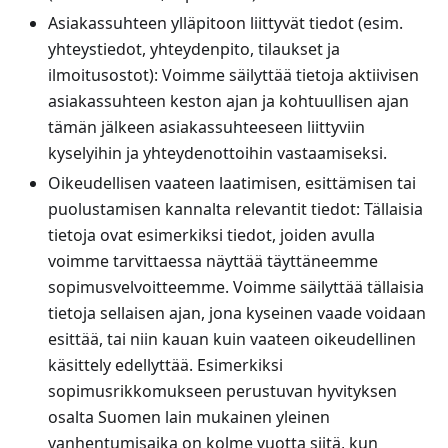
Asiakassuhteen ylläpitoon liittyvät tiedot (esim.
yhteystiedot, yhteydenpito, tilaukset ja
ilmoitusostot): Voimme säilyttää tietoja aktiivisen
asiakassuhteen keston ajan ja kohtuullisen ajan
tämän jälkeen asiakassuhteeseen liittyviin
kyselyihin ja yhteydenottoihin vastaamiseksi.
Oikeudellisen vaateen laatimisen, esittämisen tai
puolustamisen kannalta relevantit tiedot: Tällaisia
tietoja ovat esimerkiksi tiedot, joiden avulla
voimme tarvittaessa näyttää täyttäneemme
sopimusvelvoitteemme. Voimme säilyttää tällaisia
tietoja sellaisen ajan, jona kyseinen vaade voidaan
esittää, tai niin kauan kuin vaateen oikeudellinen
käsittely edellyttää. Esimerkiksi
sopimusrikkomukseen perustuvan hyvityksen
osalta Suomen lain mukainen yleinen
vanhentumisaika on kolme vuotta siitä, kun