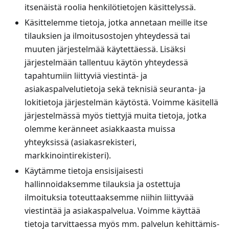
itsenäistä roolia henkilötietojen käsittelyssä.
Käsittelemme tietoja, jotka annetaan meille itse
tilauksien ja ilmoitusostojen yhteydessä tai
muuten järjestelmää käytettäessä. Lisäksi
järjestelmään tallentuu käytön yhteydessä
tapahtumiin liittyviä viestintä- ja
asiakaspalvelutietoja sekä teknisiä seuranta- ja
lokitietoja järjestelmän käytöstä. Voimme käsitellä
järjestelmässä myös tiettyjä muita tietoja, jotka
olemme keränneet asiakkaasta muissa
yhteyksissä (asiakasrekisteri,
markkinointirekisteri).
Käytämme tietoja ensisijaisesti
hallinnoidaksemme tilauksia ja ostettuja
ilmoituksia toteuttaaksemme niihin liittyvää
viestintää ja asiakaspalvelua. Voimme käyttää
tietoja tarvittaessa myös mm. palvelun kehittämis-