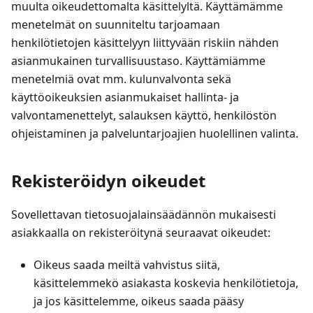
muulta oikeudettomalta käsittelyltä. Käyttämämme
menetelmät on suunniteltu tarjoamaan
henkilötietojen käsittelyyn liittyvään riskiin nähden
asianmukainen turvallisuustaso. Käyttämiämme
menetelmiä ovat mm. kulunvalvonta sekä
käyttöoikeuksien asianmukaiset hallinta- ja
valvontamenettelyt, salauksen käyttö, henkilöstön
ohjeistaminen ja palveluntarjoajien huolellinen valinta.
Rekisteröidyn oikeudet
Sovellettavan tietosuojalainsäädännön mukaisesti
asiakkaalla on rekisteröitynä seuraavat oikeudet:
Oikeus saada meiltä vahvistus siitä,
käsittelemmekö asiakasta koskevia henkilötietoja,
ja jos käsittelemme, oikeus saada pääsy