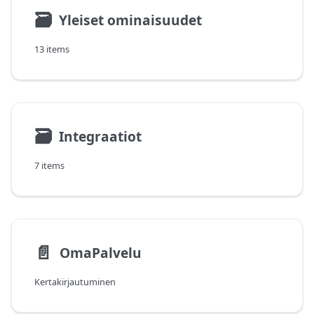
🗃
Yleiset ominaisuudet
13 items
🗃
Integraatiot
7 items
📄️
OmaPalvelu
Kertakirjautuminen