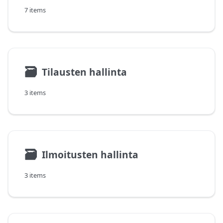
7 items
🗃
Tilausten hallinta
3 items
🗃
Ilmoitusten hallinta
3 items