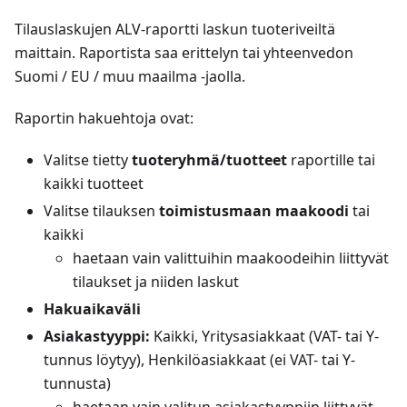
Tilauslaskujen ALV-raportti laskun tuoteriveiltä
maittain. Raportista saa erittelyn tai yhteenvedon
Suomi / EU / muu maailma -jaolla.
Raportin hakuehtoja ovat:
Valitse tietty
tuoteryhmä/tuotteet
raportille tai
kaikki tuotteet
Valitse tilauksen
toimistusmaan maakoodi
tai
kaikki
haetaan vain valittuihin maakoodeihin liittyvät
tilaukset ja niiden laskut
Hakuaikaväli
Asiakastyyppi:
Kaikki, Yritysasiakkaat (VAT- tai Y-
tunnus löytyy), Henkilöasiakkaat (ei VAT- tai Y-
tunnusta)
haetaan vain valitun asiakastyyppiin liittyvät