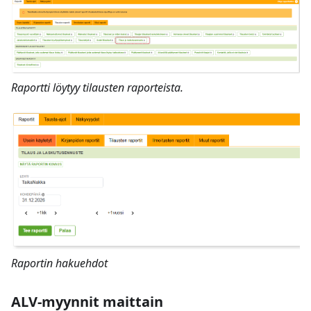
Raportti löytyy tilausten raporteista.
Raportin hakuehdot
ALV-myynnit maittain