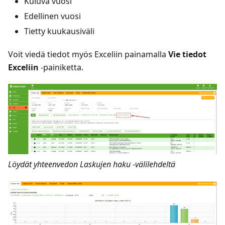
Kuluva vuosi
Edellinen vuosi
Tietty kuukausiväli
Voit viedä tiedot myös Exceliin painamalla
Vie tiedot
Exceliin
-painiketta.
Löydät yhteenvedon Laskujen haku -välilehdeltä