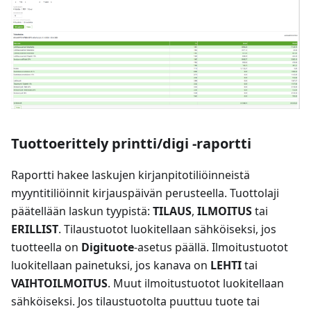
Tuottoerittely printti/digi -raportti
Raportti hakee laskujen kirjanpitotiliöinneistä
myyntitiliöinnit kirjauspäivän perusteella. Tuottolaji
päätellään laskun tyypistä:
TILAUS
,
ILMOITUS
tai
ERILLIST
. Tilaustuotot luokitellaan sähköiseksi, jos
tuotteella on
Digituote
-asetus päällä. Ilmoitustuotot
luokitellaan painetuksi, jos kanava on
LEHTI
tai
VAIHTOILMOITUS
. Muut ilmoitustuotot luokitellaan
sähköiseksi. Jos tilaustuotolta puuttuu tuote tai