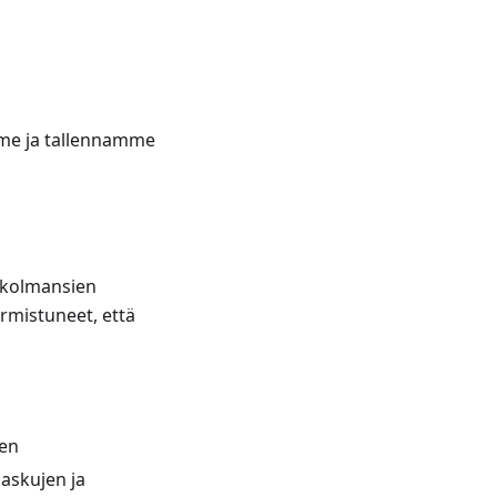
ämme ja tallennamme
s kolmansien
armistuneet, että
ten
laskujen ja