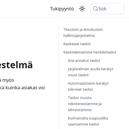
Tukipyyntö
Sök
Tilausten ja ilmoitusten
hallintajärjestelmä
Keskeiset tiedot
Käsittelemämme henkilötiedot
Itse annetut tiedot
jestelmä
Järjestelmän avulla kerätyt
muut tiedot
nä myös
Automaattisesti kerätyt
kä kuinka asiakas voi
tekniset tiedot
Tiedot muista
rekistereistämme ja
lähteistämme
Kolmansilta osapuolilta
saamamme tiedot