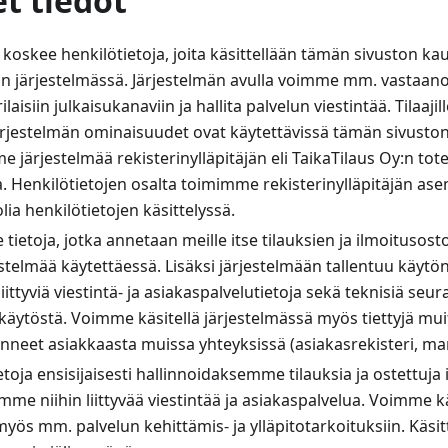
t tiedot
koskee henkilötietoja, joita käsittellään tämän sivuston ka
an järjestelmässä. Järjestelmän avulla voimme mm. vastaanott
ilaisiin julkaisukanaviin ja hallita palvelun viestintää. Tilaajill
ärjestelmän ominaisuudet ovat käytettävissä tämän sivuston
ärjestelmää rekisterinylläpitäjän eli TaikaTilaus Oy
:n
tot
a. Henkilötietojen osalta toimimme rekisterinylläpitäjän ase
lia henkilötietojen käsittelyssä.
tietoja, jotka annetaan meille itse tilauksien ja ilmoitusost
stelmää käytettäessä. Lisäksi järjestelmään tallentuu käytö
ittyviä viestintä- ja asiakaspalvelutietoja sekä teknisiä seura
käytöstä. Voimme käsitellä järjestelmässä myös tiettyjä muit
eet asiakkaasta muissa yhteyksissä (asiakasrekisteri, mark
oja ensisijaisesti hallinnoidaksemme tilauksia ja ostettuja 
me niihin liittyvää viestintää ja asiakaspalvelua. Voimme kä
myös mm. palvelun kehittämis- ja ylläpitotarkoituksiin. Käsit