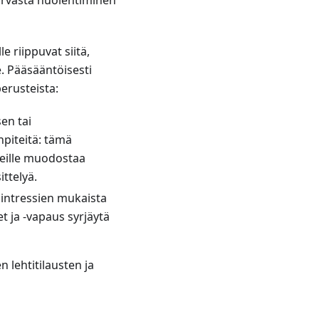
turvasta huolehtiminen
 riippuvat siitä,
e. Pääsääntöisesti
erusteista:
en tai
piteitä: tämä
teille muodostaa
ttelyä.
 intressien mukaista
et ja -vapaus syrjäytä
 lehtitilausten ja