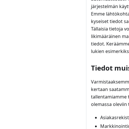
järjestelmän käyt
Emme lähtökohtais
kyseiset tiedot s
Tällaisia tietoja 
likimääräinen maa
tiedot. Keräämme
lukien esimerkiks
Tiedot mui
Varmistaaksemme
kertaan saatamme 
tallentamiamme t
olemassa oleviin 
Asiakasrekist
Markkinointir