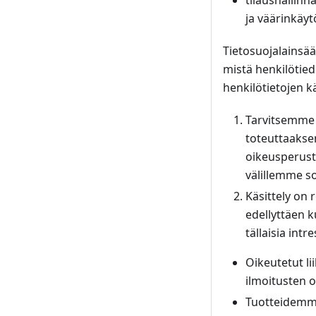
tilaushallinn
ja väärinkäyt
Tietosuojalainsää
mistä henkilötied
henkilötietojen k
Tarvitsemme
toteuttaakse
oikeusperuste
välillemme so
Käsittely on 
edellyttäen k
tällaisia intr
Oikeutetut li
ilmoitusten 
Tuotteidemme