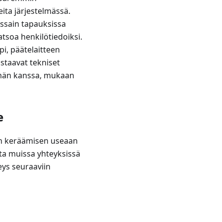
eita järjestelmässä.
issain tapauksissa
atsoa henkilötiedoiksi.
ppi, päätelaitteen
astaavat tekniset
lmän kanssa, mukaan
e
n keräämisen useaan
sta muissa yhteyksissä
eys seuraaviin