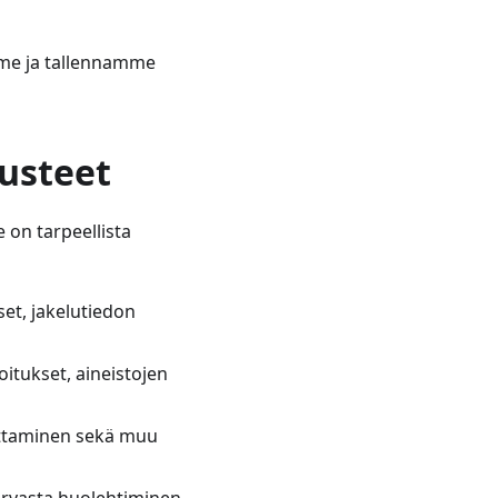
ämme ja tallennamme
rusteet
 on tarpeellista
set, jakelutiedon
oitukset, aineistojen
teuttaminen sekä muu