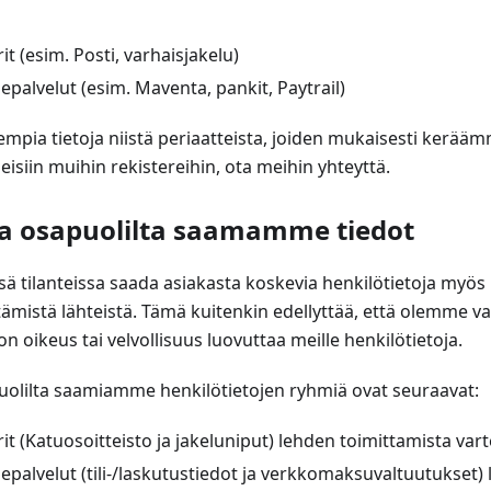
it (esim. Posti, varhaisjakelu)
palvelut (esim. Maventa, pankit, Paytrail)
empia tietoja niistä periaatteista, joiden mukaisesti kerä
eisiin muihin rekistereihin, ota meihin yhteyttä.
a osapuolilta saamamme tiedot
ä tilanteissa saada asiakasta koskevia henkilötietoja myö
tämistä lähteistä. Tämä kuitenkin edellyttää, että olemme v
a on oikeus tai velvollisuus luovuttaa meille henkilötietoja.
uolilta saamiamme henkilötietojen ryhmiä ovat seuraavat:
rit (Katuosoitteisto ja jakeluniput) lehden toimittamista var
palvelut (tili-/laskutustiedot ja verkkomaksuvaltuutukset) 