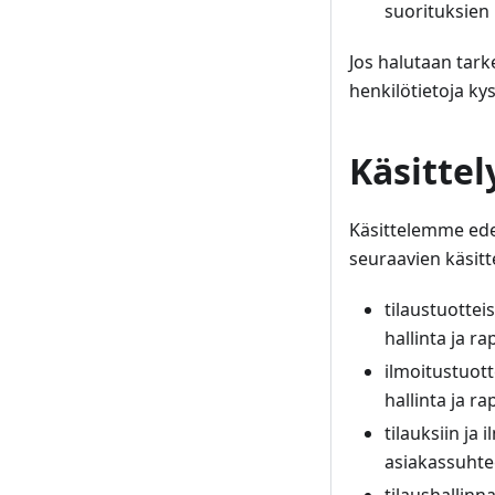
suorituksien 
Jos halutaan tark
henkilötietoja kys
Käsittel
Käsittelemme edel
seuraavien käsitt
tilaustuottei
hallinta ja r
ilmoitustuott
hallinta ja r
tilauksiin ja
asiakassuhte