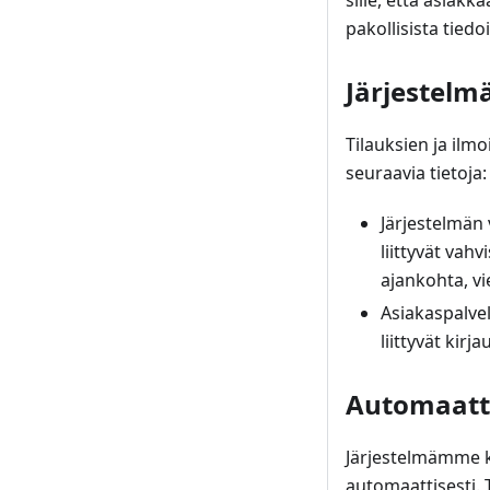
sille, että asiakk
pakollisista tied
Järjestelm
Tilauksien ja ilm
seuraavia tietoja:
Järjestelmän 
liittyvät vahv
ajankohta, v
Asiakaspalve
liittyvät kirja
Automaatti
Järjestelmämme ker
automaattisesti.