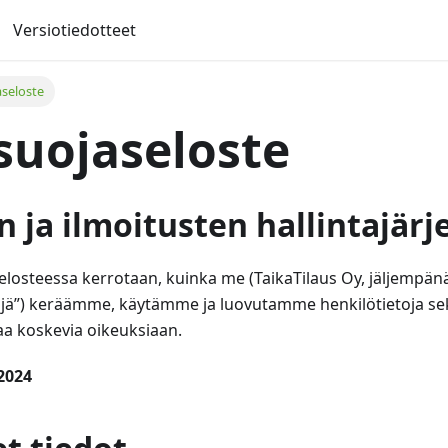
Versiotiedotteet
aseloste
suojaseloste
n ja ilmoitusten hallintajär
selosteessa kerrotaan, kuinka me (TaikaTilaus Oy, jäljempä
täjä”) keräämme, käytämme ja luovutamme henkilötietoja se
aa koskevia oikeuksiaan.
.2024