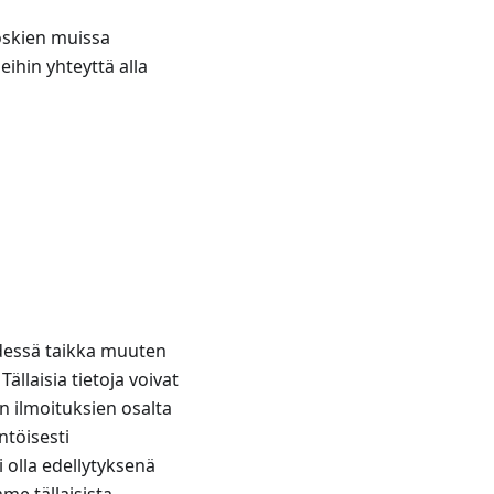
oskien muissa
ihin yhteyttä alla
ydessä taikka muuten
ällaisia tietoja voivat
n ilmoituksien osalta
ntöisesti
 olla edellytyksenä