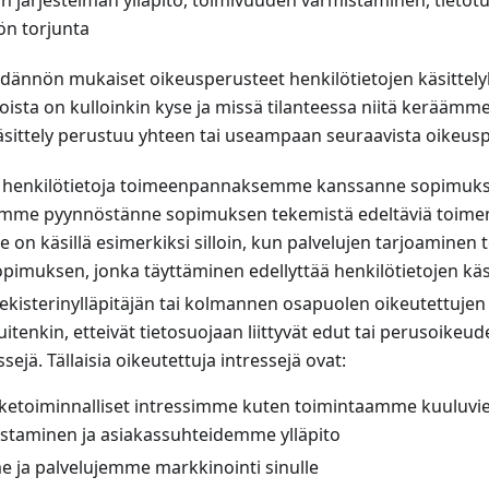
an järjestelmän ylläpito, toimivuuden varmistaminen, tieto
ön torjunta
dännön mukaiset oikeusperusteet henkilötietojen käsittelylle
oista on kulloinkin kyse ja missä tilanteessa niitä keräämm
äsittely perustuu yhteen tai useampaan seuraavista oikeusp
 henkilötietoja toimeenpannaksemme kanssanne sopimuks
mme pyynnöstänne sopimuksen tekemistä edeltäviä toimen
 on käsillä esimerkiksi silloin, kun palvelujen tarjoaminen 
pimuksen, jonka täyttäminen edellyttää henkilötietojen käsi
rekisterinylläpitäjän tai kolmannen osapuolen oikeutettujen
uitenkin, etteivät tietosuojaan liittyvät edut tai perusoikeud
essejä. Tällaisia oikeutettuja intressejä ovat:
iketoiminnalliset intressimme kuten toimintaamme kuuluvien
ostaminen ja asiakassuhteidemme ylläpito
 ja palvelujemme markkinointi sinulle