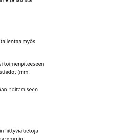
mme tällaisista
 tallentaa myös
ksi toimenpiteeseen
tystiedot (mm.
uman hoitamiseen
 liittyviä tietoja
n paremmin