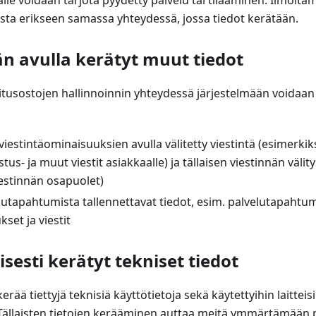
aalle voidaan tarjota pyydetty palvelu tai tilaaminen. Ilmoita
oista erikseen samassa yhteydessä, jossa tiedot kerätään.
än avulla kerätyt muut tiedot
oitusostojen hallinnoinnin yhteydessä järjestelmään voidaan
viestintäominaisuuksien avulla välitetty viestintä (esimerki
istus- ja muut viestit asiakkaalle) ja tällaisen viestinnän väli
iestinnän osapuolet)
lutapahtumista tallennettavat tiedot, esim. palvelutapaht
ukset ja viestit
sesti kerätyt tekniset tiedot
ää tiettyjä teknisiä käyttötietoja sekä käytettyihin laitteisiin
 Tällaisten tietojen kerääminen auttaa meitä ymmärtämää