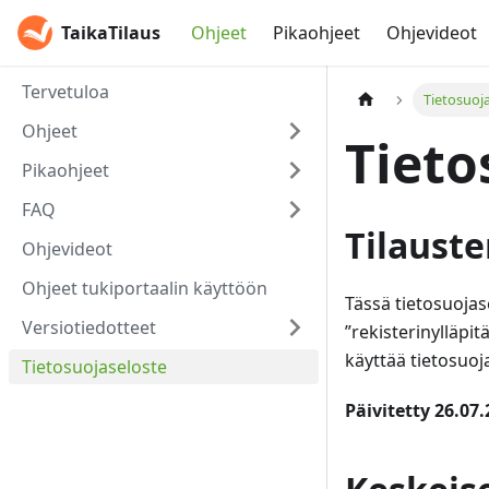
TaikaTilaus
Ohjeet
Pikaohjeet
Ohjevideot
Tervetuloa
Tietosuoj
Ohjeet
Tieto
Pikaohjeet
FAQ
Tilauste
Ohjevideot
Ohjeet tukiportaalin käyttöön
Tässä tietosuoja
Versiotiedotteet
”rekisterinylläpi
käyttää tietosuoj
Tietosuojaseloste
Päivitetty 26.07