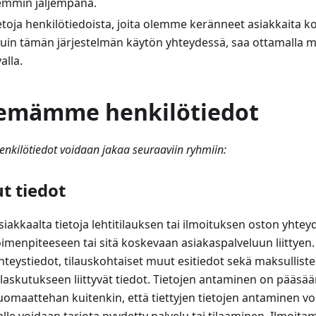
emmin jäljempänä.
etoja henkilötiedoista, joita olemme keränneet asiakkaita k
uin tämän järjestelmän käytön yhteydessä, saa ottamalla me
alla.
lemämme henkilötiedot
kilötiedot voidaan jakaa seuraaviin ryhmiin:
t tiedot
akkaalta tietoja lehtitilauksen tai ilmoituksen oston yhte
toimenpiteeseen tai sitä koskevaan asiakaspalveluun liittyen. T
yhteystiedot, tilauskohtaiset muut esitiedot sekä maksulliste
askutukseen liittyvät tiedot. Tietojen antaminen on pääsää
omaattehan kuitenkin, että tiettyjen tietojen antaminen voi