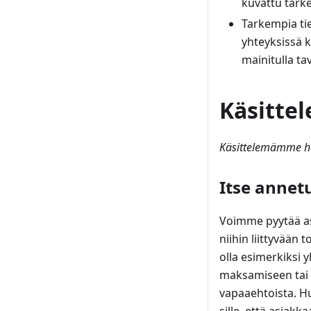
kuvattu tark
Tarkempia ti
yhteyksissä k
mainitulla tav
Käsitte
Käsittelemämme hen
Itse annetu
Voimme pyytää asi
niihin liittyvään 
olla esimerkiksi 
maksamiseen tai l
vapaaehtoista. Hu