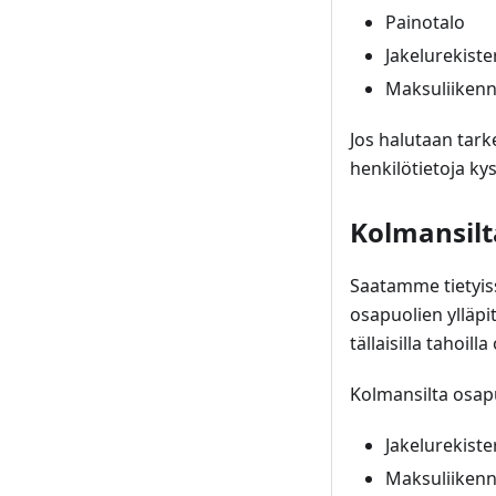
Painotalo
Jakelurekister
Maksuliikenne
Jos halutaan tark
henkilötietoja kys
Kolmansilt
Saatamme tietyiss
osapuolien ylläpi
tällaisilla tahoill
Kolmansilta osap
Jakelurekiste
Maksuliikenne