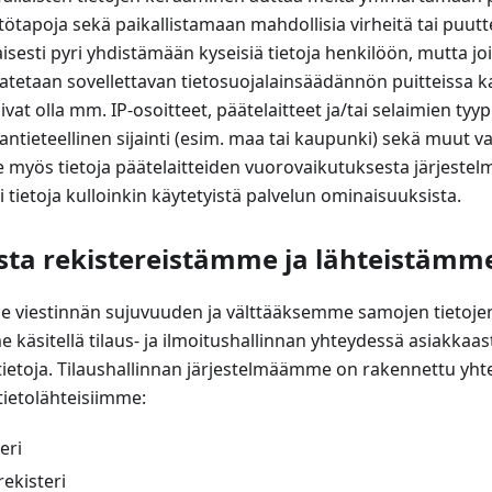
tötapoja sekä paikallistamaan mahdollisia virheitä tai puutt
esti pyri yhdistämään kyseisiä tietoja henkilöön, mutta jo
aatetaan sovellettavan tietosuojalainsäädännön puitteissa k
voivat olla mm. IP-osoitteet, päätelaitteet ja/tai selaimien tyy
ntieteellinen sijainti (esim. maa tai kaupunki) sekä muut v
 myös tietoja päätelaitteiden vuorovaikutuksesta järjeste
i tietoja kulloinkin käytetyistä palvelun ominaisuuksista.
sta rekistereistämme ja lähteistämm
 viestinnän sujuvuuden ja välttääksemme samojen tietoje
käsitellä tilaus- ja ilmoitushallinnan yhteydessä asiakkaa
ietoja. Tilaushallinnan järjestelmäämme on rakennettu yht
tietolähteisiimme:
eri
ekisteri