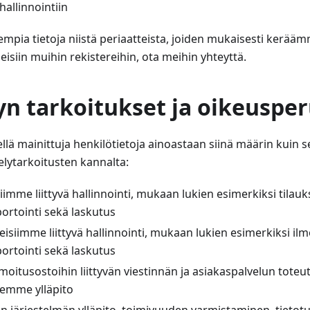
hallinnointiin
empia tietoja niistä periaatteista, joiden mukaisesti kerä
eisiin muihin rekistereihin, ota meihin yhteyttä.
yn tarkoitukset ja oikeuspe
lä mainittuja henkilötietoja ainoastaan siinä määrin kuin se
elytarkoitusten kannalta:
siimme liittyvä hallinnointi, mukaan lukien esimerkiksi tilauk
aportointi sekä laskutus
eisiimme liittyvä hallinnointi, mukaan lukien esimerkiksi ilm
aportointi sekä laskutus
 ilmoitusostoihin liittyvän viestinnän ja asiakaspalvelun to
emme ylläpito