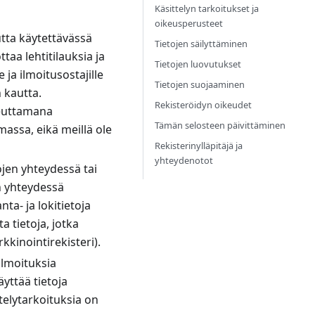
Käsittelyn tarkoitukset ja
oikeusperusteet
utta käytettävässä
Tietojen säilyttäminen
aa lehtitilauksia ja
Tietojen luovutukset
e ja ilmoitusostajille
Tietojen suojaaminen
 kautta.
Rekisteröidyn oikeudet
euttamana
Tämän selosteen päivittäminen
massa, eikä meillä ole
Rekisterinylläpitäjä ja
yhteydenotot
ojen yhteydessä tai
n yhteydessä
nta- ja lokitietoja
a tietoja, jotka
kinointirekisteri).
ilmoituksia
yttää tietoja
telytarkoituksia on