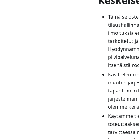
Keskeise
Tämä seloste 
tilaushallinn
ilmoituksia er
tarkoitetut j
Hyödynnämme j
pilvipalvelun
itsenäistä roo
Käsittelemme 
muuten järje
tapahtumiin li
järjestelmän 
olemme keränn
Käytämme tiet
toteuttaaksem
tarvittaessa 